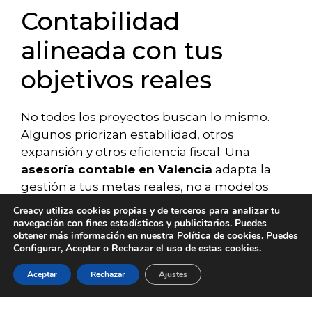
Contabilidad
alineada con tus
objetivos reales
No todos los proyectos buscan lo mismo.
Algunos priorizan estabilidad, otros
expansión y otros eficiencia fiscal. Una
asesoría contable en Valencia
adapta la
gestión a tus metas reales, no a modelos
genéricos que ignoran tu contexto.
Creacy utiliza cookies propias y de terceros para analizar tu
navegación con fines estadísticos y publicitarios. Puedes
obtener más información en nuestra
Política de cookies
. Puedes
Este acompañamiento permite
anticiparse
Configurar, Aceptar o Rechazar el uso de estas cookies.
a escenarios futuros y ajustar la
estrategia
antes de que los problemas
Aceptar
Rechazar
Ajustes
SERVICIOS
BLOG
CONTACTO
ACERCA DE
EMPLEO
aparezcan. El análisis constante evita
sorpresas y refuerza la toma de decisiones