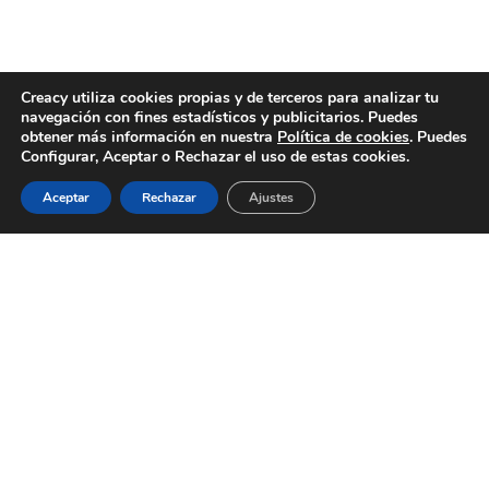
Creacy utiliza cookies propias y de terceros para analizar tu
navegación con fines estadísticos y publicitarios. Puedes
obtener más información en nuestra
Política de cookies
. Puedes
Configurar, Aceptar o Rechazar el uso de estas cookies.
Aceptar
Rechazar
Ajustes
SERVICIOS
BLOG
CONTACTO
ACERCA DE
EMPLEO
CON
S
R
LEG
Asesoría y Consultoría Contable en
Valencia
–
Asesoría y Consultoría en
Valencia
–
Asesoría y Consultoría Fiscal