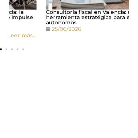
Consultoría fiscal en Valencia: una
A
herramienta estratégica para empresas y
h
autónomos
d
25/06/2026
Leer más...
..