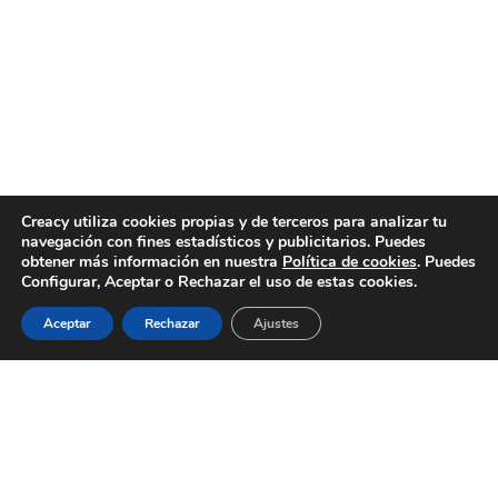
Creacy utiliza cookies propias y de terceros para analizar tu
navegación con fines estadísticos y publicitarios. Puedes
obtener más información en nuestra
Política de cookies
. Puedes
Configurar, Aceptar o Rechazar el uso de estas cookies.
Aceptar
Rechazar
Ajustes
SERVICIOS
BLOG
CONTACTO
ACERCA DE
EMPLEO