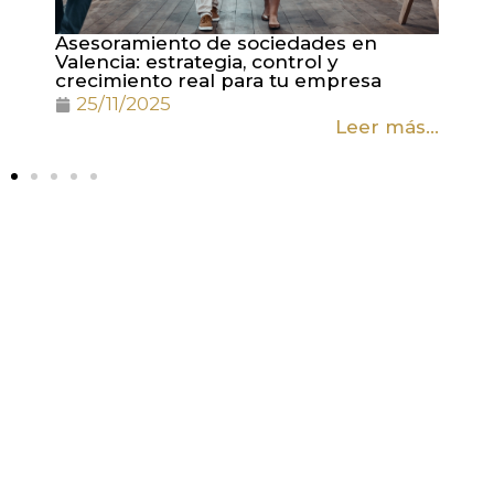
Asesoramiento de sociedades en
Co
Valencia: estrategia, control y
de
crecimiento real para tu empresa
em
25/11/2025
...
Leer más...