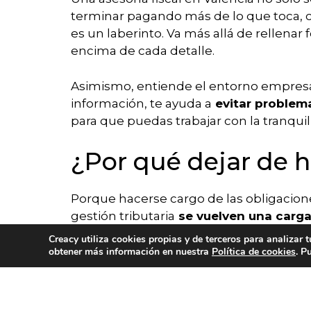
terminar pagando más de lo que toca, c
es un laberinto. Va más allá de rellenar
encima de cada detalle.
Asimismo, entiende el entorno empresar
información, te ayuda a
evitar problema
para que puedas trabajar con la tranqu
¿Por qué dejar de h
Porque hacerse cargo de las obligaciones
gestión tributaria
se vuelven una carga
revisando números, descifrando leyes y
Creacy utiliza cookies propias y de terceros para analizar 
ACERCA DE
SERV
obtener más información en nuestra
Política de cookies
. P
Externalizar esa parte, con una asesoría
cada deducción se ha aprovechado, que 
preguntando por “detalles”. Tienes más 