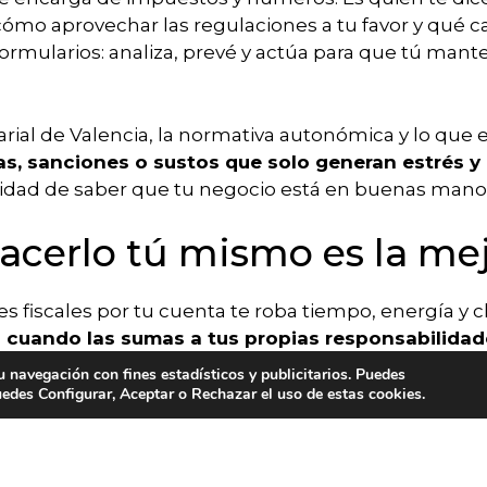
ómo aprovechar las regulaciones a tu favor y qué 
 formularios: analiza, prevé y actúa para que tú mant
ial de Valencia, la normativa autonómica y lo que 
s, sanciones o sustos que solo generan estrés y
ilidad de saber que tu negocio está en buenas mano
acerlo tú mismo es la mej
 fiscales por tu cuenta te roba tiempo, energía y cl
 cuando las sumas a tus propias responsabilidad
 haciendo malabares para no cometer errores.
tu navegación con fines estadísticos y publicitarios. Puedes
ICIOS
EMPLEO
uedes Configurar, Aceptar o Rechazar el uso de estas cookies.
 fiscal en Valencia, te devuelve el enfoque. Sabes q
cada declaración está alineada con la ley y que n
tiempo para vender, para crear, para tomar decision