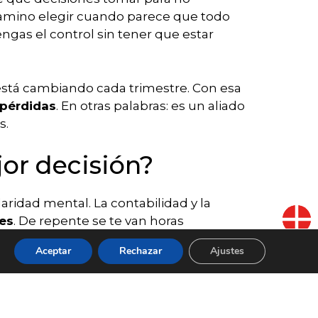
camino elegir cuando parece que todo
engas el control sin tener que estar
está cambiando cada trimestre. Con esa
 pérdidas
. En otras palabras: es un aliado
s.
or decisión?
aridad mental. La contabilidad y la
es
. De repente se te van horas
Aceptar
Rechazar
Ajustes
BLOG
CONTACTO
ue los números están bajo control, que
o habrá llamadas de Hacienda
es de crecimiento. Y lo mejor: esa paz