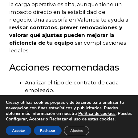
la carga operativa es alta, aunque tiene un
impacto directo en la estabilidad del
negocio. Una asesoría en Valencia te ayuda a
revisar contratos, prever renovaciones y
valorar qué ajustes pueden mejorar la
eficiencia de tu equipo
sin complicaciones
legales.
Acciones recomendadas
Analizar el tipo de contrato de cada
empleado.
Estudiar posibles bonificaciones
Creacy utiliza cookies propias y de terceros para analizar tu
aplicables.
navegación con fines estadísticos y publicitarios. Puedes
Revisar cotizaciones y bases de
obtener más información en nuestra
Política de cookies
. Puedes
Configurar, Aceptar o Rechazar el uso de estas cookies.
Seguridad Social.
Evaluar cargas laborales para planificar
Aceptar
Rechazar
Ajustes
SERVICIOS
BLOG
CONTACTO
ACERCA DE
EMPLEO
contrataciones futuras.