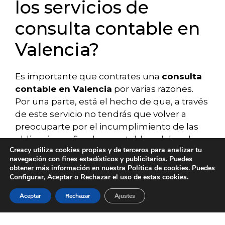
los servicios de
consulta contable en
Valencia?
Es importante que contrates una
consulta
contable en Valencia
por varias razones.
Por una parte, está el hecho de que, a través
de este servicio no tendrás que volver a
preocuparte por el incumplimiento de las
obligaciones fiscales, contables y laborales,
Creacy utiliza cookies propias y de terceros para analizar tu
pues nuestros expertos se van a encargar
navegación con fines estadísticos y publicitarios. Puedes
de eso.
obtener más información en nuestra
Política de cookies
. Puedes
Configurar, Aceptar o Rechazar el uso de estas cookies.
Recuerda que el incumplimiento de alguna
Aceptar
Rechazar
Ajustes
SERVICIOS
BLOG
CONTACTO
ACERCA DE
EMPLEO
de estas obligaciones, podría generar
multas que afectan negativamente a tu