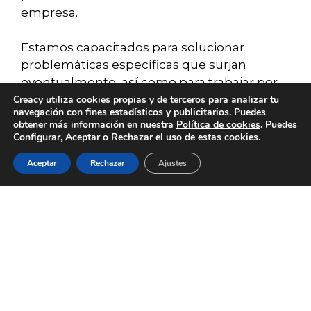
empresa.
Estamos capacitados para solucionar
problemáticas específicas que surjan
eventualmente, así como para trabajar por
la evolución y consolidación de tu empresa
Creacy utiliza cookies propias y de terceros para analizar tu
navegación con fines estadísticos y publicitarios. Puedes
o negocio de manera permanente, dentro
obtener más información en nuestra
Política de cookies
. Puedes
de todo lo que incluye el sector contable y
Configurar, Aceptar o Rechazar el uso de estas cookies.
fiscal.
Aceptar
Rechazar
Ajustes
SERVICIOS
BLOG
CONTACTO
ACERCA DE
EMPLEO
La efectividad de nuestros servicios de
consultoría contable en Valencia
reduce
considerablemente el estrés que trae
consigo la incidencia fiscal y el área
contable, ya que nos esmeramos en facilitar
el funcionamiento y aumentar el
rendimiento empresarial de nuestros
clientes.