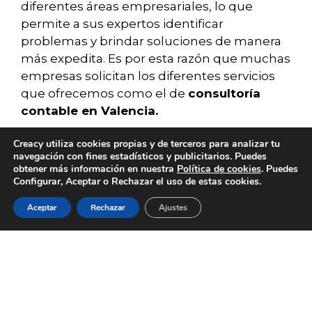
diferentes áreas empresariales, lo que
permite a sus expertos identificar
problemas y brindar soluciones de manera
más expedita. Es por esta razón que muchas
empresas solicitan los diferentes servicios
que ofrecemos como el de
consultoría
contable en Valencia.
¿Cuál es la función de
Creacy utiliza cookies propias y de terceros para analizar tu
navegación con fines estadísticos y publicitarios. Puedes
obtener más información en nuestra
Política de cookies
. Puedes
un experto en
Configurar, Aceptar o Rechazar el uso de estas cookies.
consultoría contable
Aceptar
Rechazar
Ajustes
SERVICIOS
BLOG
CONTACTO
ACERCA DE
EMPLEO
en Valencia?
El consultor contable en Valencia es
conocido por muchos en el mundo
empresarial, como un ángel. Esto es porque