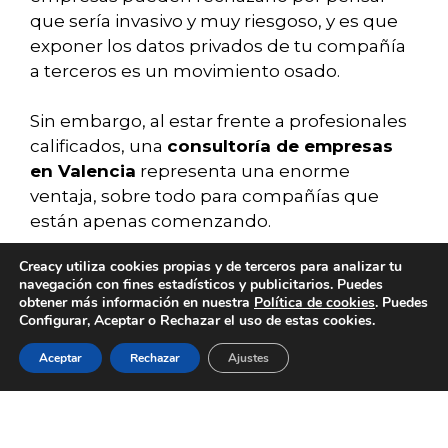
que sería invasivo y muy riesgoso, y es que
exponer los datos privados de tu compañía
a terceros es un movimiento osado.
Sin embargo, al estar frente a profesionales
calificados, una
consultoría de empresas
en Valencia
representa una enorme
ventaja, sobre todo para compañías que
están apenas comenzando.
Creacy utiliza cookies propias y de terceros para analizar tu
Poder contar con un equipo aliado que
navegación con fines estadísticos y publicitarios. Puedes
pueda asesorarte de forma personalizada
obtener más información en nuestra
Política de cookies
. Puedes
Configurar, Aceptar o Rechazar el uso de estas cookies.
en gestión de documentación, situaciones
contables, gestión del personal, y otras
Aceptar
Rechazar
Ajustes
SERVICIOS
BLOG
CONTACTO
ACERCA DE
EMPLEO
áreas en las que a veces es necesario tener
una opinión profesional externa, es un
punto a favor.