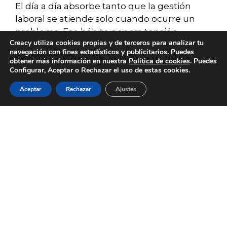
El día a día absorbe tanto que la gestión
laboral se atiende solo cuando ocurre un
problema. Ese hábito genera tensión,
Creacy utiliza cookies propias y de terceros para analizar tu
improvisación y decisiones tomadas bajo
navegación con fines estadísticos y publicitarios. Puedes
presión. Cuando cuentas con asesoramiento
obtener más información en nuestra
Política de cookies
. Puedes
continuo, todo cambia. Hay orden, previsión
Configurar, Aceptar o Rechazar el uso de estas cookies.
y un camino claro para avanzar sin
Aceptar
Rechazar
Ajustes
SERVICIOS
BLOG
CONTACTO
ACERCA DE
EMPLEO
sobresaltos.
Esta base sólida facilita que el negocio
crezca sin fricciones, y tus decisiones pasan
a apoyarse en datos reales y no en
suposiciones. Estos son algunos beneficios
de una consultoría laboral:
Control preciso del coste laboral y
previsión de escenarios.
Reducción de errores en contratos,