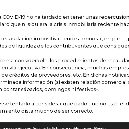
r la COVID-19 no ha tardado en tener unas repercusi
aro que ni siquiera la crisis inmobiliaria reciente ha
 recaudación impositiva tiende a minorar, en parte, p
ltades de liquidez de los contribuyentes que consig
orma considerable, los procedimientos de recaudaci
al en vía ejecutiva. En consecuencia, muchas empre
de créditos de proveedores, etc. En dichas notifica
rminada información (si existen relación comercial 
sin contar sábados, domingos ni festivos-.
rse tentado a considerar que dado que no es él el
amiento dista mucho de ser correcto.
presente es que la Ley 58/2003, de 17 de diciembre, 
tu navegación con fines estadísticos y publicitarios. Puedes