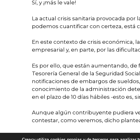
Sí, y ¡más le vale!
La actual crisis sanitaria provocada po
podemos cuantificar con certeza, está cl
En este contexto de crisis económica, la
empresarial y, en parte, por las dificu
Es por ello, que están aumentando, de f
Tesorería General de la Seguridad Soci
notificaciones de embargos de sueldos, 
conocimiento de la administración dete
en el plazo de 10 días hábiles -esto es, 
Aunque algún contribuyente pudiera ve
contestar, como veremos, dicho plante
Así pues, lo primero que hay que tener 
Creacy utiliza cookies propias y de terceros para analizar 