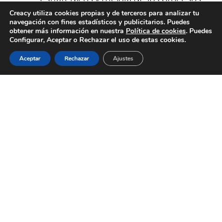
internos.
Creacy utiliza cookies propias y de terceros para analizar tu
navegación con fines estadísticos y publicitarios. Puedes
Gestión de subvenciones y ayudas:
obtener más información en nuestra
Política de cookies
. Puedes
identificación y tramitación de
Configurar, Aceptar o Rechazar el uso de estas cookies.
incentivos económicos para el sector
Aceptar
Rechazar
Ajustes
SERVICIOS
BLOG
CONTACTO
ACERCA DE
EMPLEO
de la climatización.
¿Qué beneficios
obtienes de una
consultoría para tu
empresa de
climatización?
Contar con un grupo de consultores en este
ámbito ofrece múltiples posibles acciones