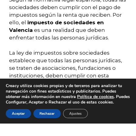
sociedades deben cumplir con el pago de
impuestos según la renta que reciben. Por
ello, el
impuesto de sociedades en
Valencia
es una realidad que deben
enfrentar todas las personas jurídicas.
La ley de impuestos sobre sociedades
establece que todas las personas jurídicas,
se traten de asociaciones, fundaciones o
instituciones, deben cumplir con esta
obligación, de acuerdo a la renta percibida
Creacy utiliza cookies propias y de terceros para analizar tu
en un período fiscal, es decir, en un año
navegación con fines estadísticos y publicitarios. Puedes
obtener más información en nuestra
Política de cookies
. Puedes
natural.
Configurar, Aceptar o Rechazar el uso de estas cookies.
Las condiciones de la sociedad en cuestión
Aceptar
Rechazar
Ajustes
SERVICIOS
BLOG
CONTACTO
ACERCA DE
EMPLEO
relacionadas con su número de
trabajadores y su formación, la antigüedad