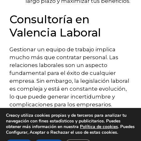
largo plazo y maximizar tus beneficios.
Consultoría en
Valencia Laboral
Gestionar un equipo de trabajo implica
mucho más que contratar personal. Las
relaciones laborales son un aspecto
fundamental para el éxito de cualquier
empresa. Sin embargo, la legislación laboral
es compleja y está en constante evolución,
lo que puede generar incertidumbre y
complicaciones para los empresarios.
Creacy utiliza cookies propias y de terceros para analizar tu
Una consultoría en Valencia te ofrece la
navegación con fines estadísticos y publicitarios. Puedes
obtener más información en nuestra
Política de cookies
. Puedes
tranquilidad de contar con expertos que te
Configurar, Aceptar o Rechazar el uso de estas cookies.
asesoren en todas las cuestiones