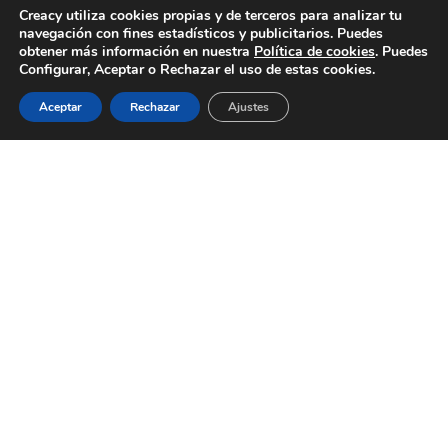
Creacy utiliza cookies propias y de terceros para analizar tu
Entre las fallas comunes en contabilidad, se
navegación con fines estadísticos y publicitarios. Puedes
encuentran las siguientes:
obtener más información en nuestra
Política de cookies
. Puedes
Configurar, Aceptar o Rechazar el uso de estas cookies.
Balances erróneos por discrepancias
Aceptar
Rechazar
Ajustes
SERVICIOS
BLOG
CONTACTO
ACERCA DE
EMPLEO
entre los registros internos y los
extractos bancarios.
Registros contables incompletos con
datos mal introducidos o
equivocaciones en la clasificación de
transacciones.
Declaraciones fiscales con
información incorrecta o entregada
fuera de los plazos establecidos.
Calcular el IVA de una forma
inadecuada en las operaciones
realizadas en territorio nacional o fuera
del país.
Falta de control en los pagos