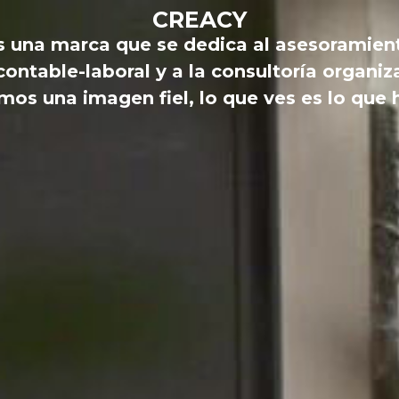
CREACY
s una marca que se dedica al asesoramien
-contable-laboral y a la consultoría organiz
mos una imagen fiel, lo que ves es lo que 