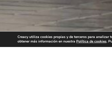
Creacy utiliza cookies propias y de terceros para analizar 
ACERCA DE
SERV
obtener más información en nuestra
Política de cookies
. P