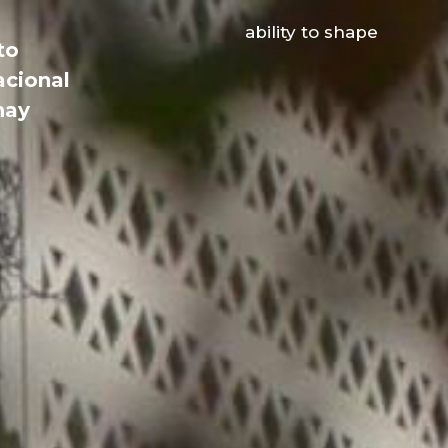
ability to shape
to
acional
hay