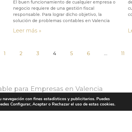
El buen funcionamiento de cualquier empresa o
d
negocio requiere de una gestión fiscal
c
responsable. Para lograr dicho objetivo, la
c
solución de problemas contables en Valencia
Leer más »
L
1
2
3
4
5
6
…
11
table para Empresas en Valencia
tu navegación con fines estadísticos y publicitarios. Puedes
ICIOS
EMPLEO
uedes Configurar, Aceptar o Rechazar el uso de estas cookies.
 Empresas en Valencia
ntable para Autónomos en Valencia