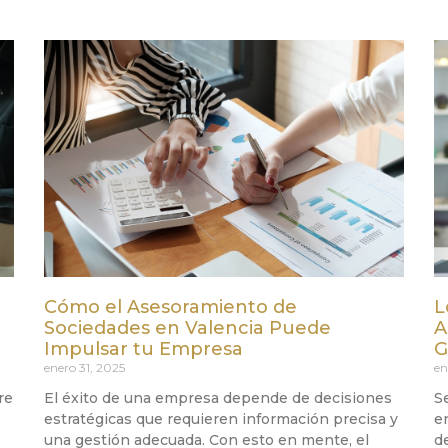
a
Cómo el Asesoramiento de
L
Sociedades en Valencia Puede
A
Impulsar tu Empresa
G
enero 31, 2025
en
re
El éxito de una empresa depende de decisiones
S
estratégicas que requieren información precisa y
e
una gestión adecuada. Con esto en mente, el
d