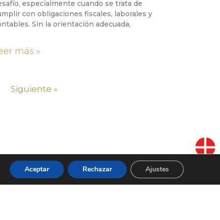
esafío, especialmente cuando se trata de
umplir con obligaciones fiscales, laborales y
ontables. Sin la orientación adecuada,
eer más »
Siguiente »
Aceptar
Rechazar
Ajustes
BLOG
CONTACTO