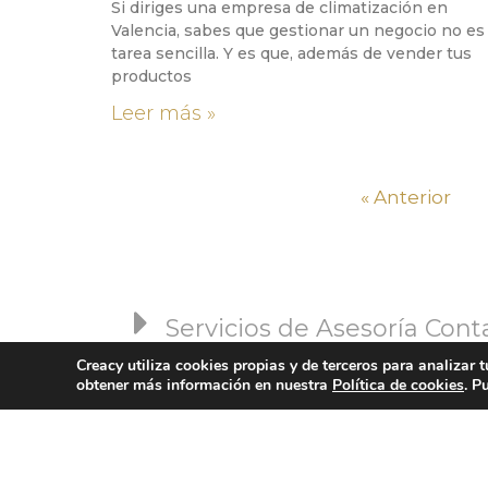
Si diriges una empresa de climatización en
Valencia, sabes que gestionar un negocio no es
tarea sencilla. Y es que, además de vender tus
productos
Leer más »
« Anterior
Servicios de Asesoría Con
Creacy utiliza cookies propias y de terceros para analizar 
ACERCA DE
SERV
obtener más información en nuestra
Política de cookies
. P
Consultoría Contable para
Consultoría y Asesoría Co