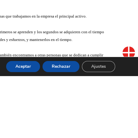
onas que trabajamos en la empresa el principal activo.
 primeros se aprenden y los segundos se adquieren con el tiempo
des y esfuerzos, y mantenerlos en el tiempo.
También encontramos a otras personas que se dedican a cumplir
llos, en base a sus necesidades y orgullo profesional. Por
Aceptar
Rechazar
Ajustes
BLOG
CONTACTO
, entusiastas y proactivos. En esta gradación, la actitud es el