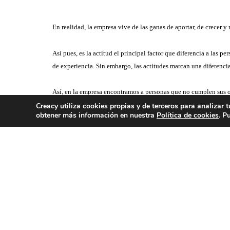
En realidad, la empresa vive de las ganas de aportar, de crecer y
Así pues, es la actitud el principal factor que diferencia a las
de experiencia. Sin embargo, las actitudes marcan una diferencia
Así, en la empresa encontramos a personas que no cumplen sus o
sus obligaciones de manera que no existan motivos para la queja
Creacy utiliza cookies propias y de terceros para analizar 
ACERCA DE
SERV
obtener más información en nuestra
Política de cookies
. P
último también encontramos a profesionales que además de compor
factor diferencial.
Duda: ¿qué se remunera en la mayoría de las empresas real
Más información sobre cómo podemos 