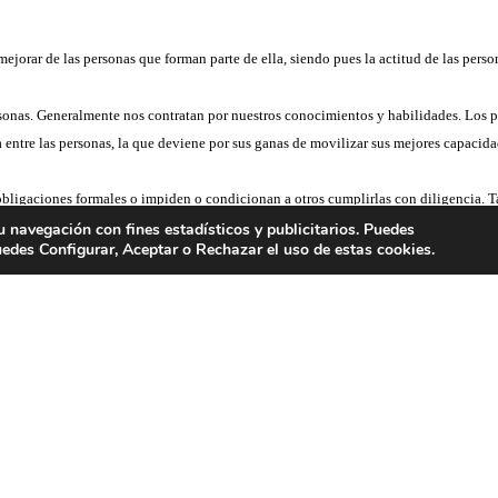
 mejorar de las personas que forman parte de ella, siendo pues la actitud de las pers
 personas. Generalmente nos contratan por nuestros conocimientos y habilidades. Los
 entre las personas, la que deviene por sus ganas de movilizar sus mejores capacida
bligaciones formales o impiden o condicionan a otros cumplirlas con diligencia. 
. También podemos encontrar a profesionales que hacen más de lo que se espera de e
tu navegación con fines estadísticos y publicitarios. Puedes
ICIOS
EMPLEO
uedes Configurar, Aceptar o Rechazar el uso de estas cookies.
tarse como estos últimos citados, sienten la empresa como propia, son responsables
mente?
ayudarle: